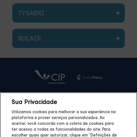
TYSABRI
XOLAIR
Sua Privacidade
Quem Somos
Blog
Unidades
Tratamentos
Utilizamos cookies para melhorar a sua experiência na
plataforma e prover serviços personalizados. Ao
Medicamentos
Convênios
Fale Conosco
FAQ
aceitar, você concorda com a coleta de cookies para
ter acesso a todas as funcionalidades do site. Para
escolher quais quer autorizar, clique em "Definições de