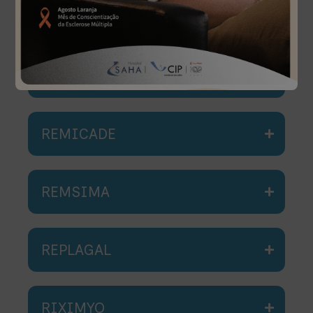
HYRIMOZ
NUCALA
REMICADE
REMSIMA
REPLAGAL
RIXIMYO