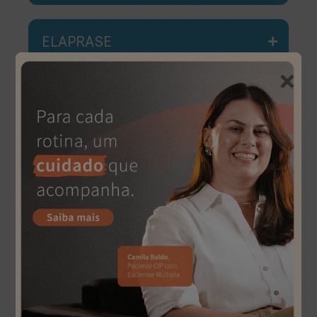
ELAPRASE
×
ENTYVIO
ERELZI
FASENRA
GIVILARI