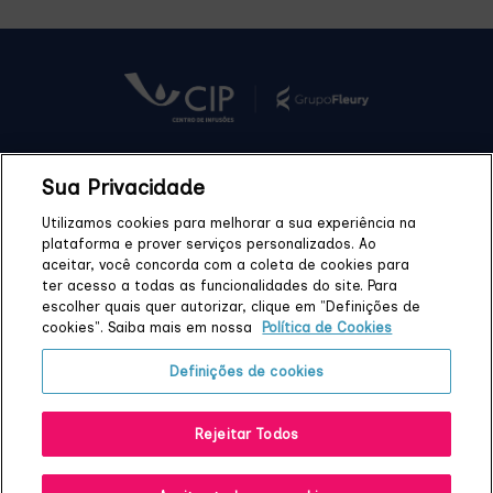
Sua Privacidade
Quem Somos
Blog
Unidades
Tratamentos
Utilizamos cookies para melhorar a sua experiência na
plataforma e prover serviços personalizados. Ao
Medicamentos
Convênios
Fale Conosco
FAQ
aceitar, você concorda com a coleta de cookies para
ter acesso a todas as funcionalidades do site. Para
escolher quais quer autorizar, clique em "Definições de
cookies". Saiba mais em nossa
Política de Cookies
© 2026 CIP - Todos os direitos reservados
Definições de cookies
Portal de Privacidade
Fonte de Financiamento
Direitos e Responsabilidades dos Pacientes
Rejeitar Todos