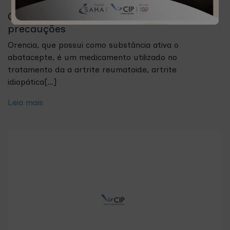
Orencia: indicações, ação da substância e
precauções
Orencia, que possui como substância ativa o
abatacepte, é um medicamento utilizado no
tratamento da a artrite reumatoide, artrite
idiopática[...]
Leia mais