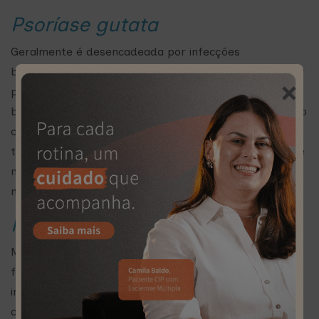
Psoríase gutata
Geralmente é desencadeada por infecções
bacterianas, como as de garganta. É caracterizada por
×
pequenas feridas, em forma de gota no tronco, nos
braços, nas pernas e no couro cabeludo. As feridas são
cobertas por uma fina escama, diferente das placas
típicas da psoríase que são grossas. Este tipo acomete
mais crianças e jovens antes dos 30 anos e pode
melhorar espontaneamente.
Psoríase artropática
Manifestação da psoríase nas articulações. Causa
fortes dores nas articulações, mais comumente ao
iniciar o movimento da articulação e tende a melhorar
com o movimento contínuo. Pode causar rigidez