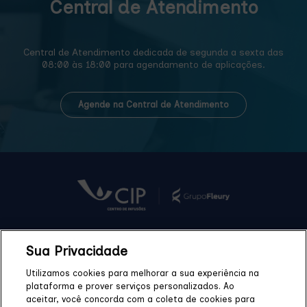
Central de Atendimento
Central de Atendimento dedicada de segunda a sexta das
08:00 às 18:00 para agendamento de aplicações.
Agende na Central de Atendimento
Sua Privacidade
Quem Somos
Blog
Unidades
Tratamentos
Utilizamos cookies para melhorar a sua experiência na
plataforma e prover serviços personalizados. Ao
Medicamentos
Convênios
Fale Conosco
FAQ
aceitar, você concorda com a coleta de cookies para