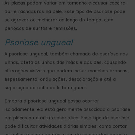
As placas podem variar em tamanho e causar coceira,
dor e rachaduras na pele. Esse tipo de psoríase pode
se agravar ou melhorar ao longo do tempo, com
períodos de surtos e remissões.
Psoríase ungueal
A psoríase ungueal, também chamada de psoríase nas
unhas, afeta as unhas das mãos e dos pés, causando
alterações visíveis que podem incluir manchas brancas,
espessamento, ondulações, descoloração e até a
separação da unha do leito ungueal.
Embora a psoríase ungueal possa ocorrer
isoladamente, ela está geralmente associada à psoríase
em placas ou à artrite psoriática. Esse tipo de psoríase
pode dificultar atividades diárias simples, como cortar
as unhas e usar sapatos, além de causar desconforto