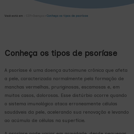
Você está em :
CIP
>
Doenças
>
Conheça os tipos de psoríase
Conheça os tipos de psoríase
A psoríase é uma doença autoimune crônica que afeta
a pele, caracterizada normalmente pela formação de
manchas vermelhas, pruriginosas, escamosas e, em
muitos casos, dolorosas. Esse distúrbio ocorre quando
o sistema imunológico ataca erroneamente células
saudáveis da pele, acelerando sua renovação e levando
ao acúmulo de células na superfície.
A psoríase pode variar em gravidade, desde pequenas