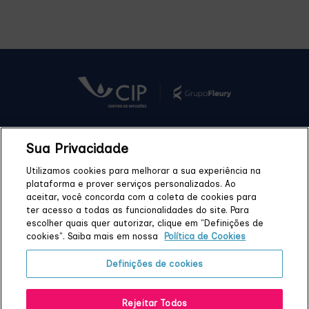
Sua Privacidade
Quem Somos
Blog
Unidades
Tratamentos
Utilizamos cookies para melhorar a sua experiência na
plataforma e prover serviços personalizados. Ao
Medicamentos
Convênios
Fale Conosco
FAQ
aceitar, você concorda com a coleta de cookies para
ter acesso a todas as funcionalidades do site. Para
escolher quais quer autorizar, clique em "Definições de
cookies". Saiba mais em nossa
Política de Cookies
© 2026 CIP - Todos os direitos reservados
Definições de cookies
Portal de Privacidade
Fonte de Financiamento
Direitos e Responsabilidades dos Pacientes
Rejeitar Todos