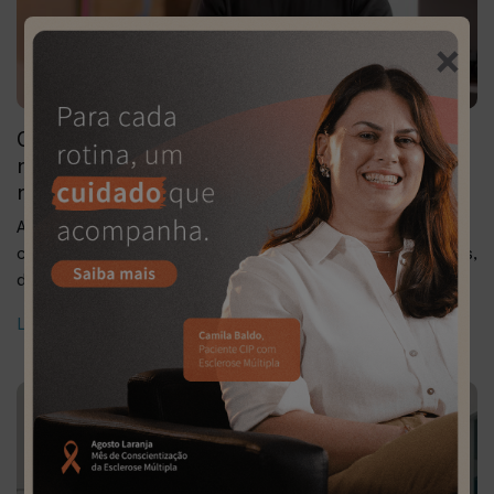
×
Como as terapias de infusão estão
mudando o tratamento da psoríase
moderada a grave.
A psoríase é uma doença inflamatória crônica da pele,
caracterizada pelo surgimento de placas avermelhadas,
descamação e coceira intensa, o[...]
Leia mais